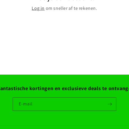
Log in
om sneller af te rekenen.
antastische kortingen en exclusieve deals te ontvang
E‑mail