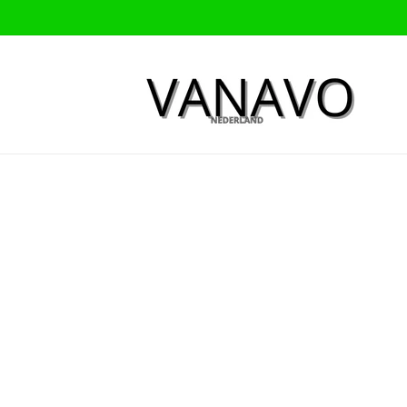
Meteen
naar de
content