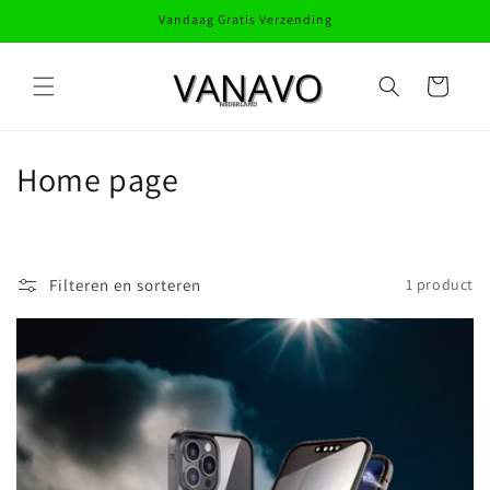
Meteen
Vandaag Gratis Verzending
naar de
content
Winkelwagen
C
Home page
o
l
Filteren en sorteren
1 product
l
e
c
t
i